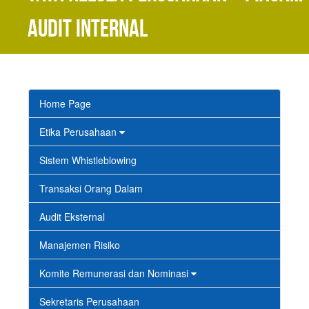
Audit Internal
Home Page
Etika Perusahaan
Sistem Whistleblowing
Transaksi Orang Dalam
Audit Eksternal
Manajemen Risiko
Komite Remunerasi dan Nominasi
Sekretaris Perusahaan