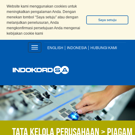
Website kami menggunakan cookies untuk
meningkatkan pengalaman Anda. Dengan
menekan tombol “Saya setuju” atau dengan
Saya setuju
melanjutkan penelusuran, Anda
mengkonfirmasi persetujuan Anda mengenai
kebijakan cookie kami
|
|
Toggle
ENGLISH
INDONESIA
HUBUNGI KAMI
navigation
Tata kelola perusahaan > Piagam