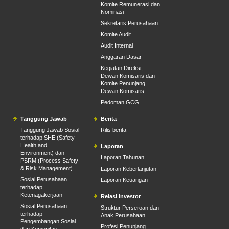
Komite Remunerasi dan
Nominasi
Sekretaris Perusahaan
Komite Audit
Audit Internal
Anggaran Dasar
Kegiatan Direksi,
Dewan Komisaris dan
Komite Penunjang
Dewan Komisaris
Pedoman GCG
Tanggung Jawab
Berita
Tanggung Jawab Sosial
Rilis berita
terhadap SHE (Safety
Health and
Laporan
Environment) dan
Laporan Tahunan
PSRM (Process Safety
& Risk Management)
Laporan Keberlanjutan
Sosial Perusahaan
Laporan Keuangan
terhadap
Ketenagakerjaan
Relasi Investor
Sosial Perusahaan
Struktur Perseroan dan
terhadap
Anak Perusahaan
Pengembangan Sosial
Profesi Penunjang