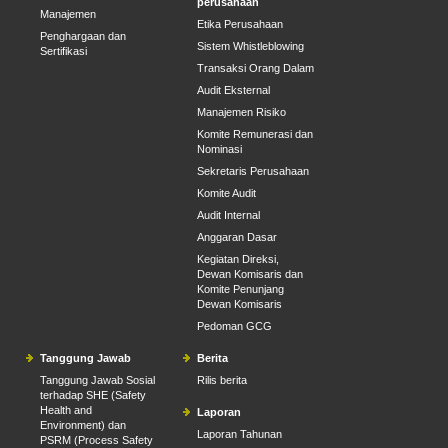
perusahaan
Manajemen
Etika Perusahaan
Penghargaan dan
Sistem Whistleblowing
Sertifikasi
Transaksi Orang Dalam
Audit Eksternal
Manajemen Risiko
Komite Remunerasi dan
Nominasi
Sekretaris Perusahaan
Komite Audit
Audit Internal
Anggaran Dasar
Kegiatan Direksi,
Dewan Komisaris dan
Komite Penunjang
Dewan Komisaris
Pedoman GCG
Tanggung Jawab
Berita
Tanggung Jawab Sosial
Rilis berita
terhadap SHE (Safety
Health and
Laporan
Environment) dan
Laporan Tahunan
PSRM (Process Safety