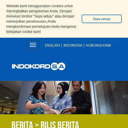
Website kami menggunakan cookies untuk
meningkatkan pengalaman Anda. Dengan
menekan tombol “Saya setuju” atau dengan
Saya setuju
melanjutkan penelusuran, Anda
mengkonfirmasi persetujuan Anda mengenai
kebijakan cookie kami
|
|
Toggle
ENGLISH
INDONESIA
HUBUNGI KAMI
navigation
Berita > Rilis berita