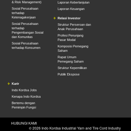
& Risk Management)
Laporan Keberlanjutan
Sosial Perusahaan
Laporan Keuangan
terhadap
Ketenagakerjaan
Relasi Investor
Sosial Perusahaan
Struktur Perseroan dan
terhadap
Anak Perusahaan
Pengembangan Sosial
Profesi Penunjang
dan Komunitas
Pasar Modal
Sosial Perusahaan
Komposisi Pemegang
terhadap Konsumen
Saham
Rapat Umum
Pemegang Saham
Struktur Kepemilikan
Publik Ekspose
Karir
Indo Kordsa Jobs
Kenapa Indo Kordsa
Bertemu dengan
Pemimpin Fungsi
HUBUNGI KAMI
© 2026 Indo Kordsa Industrial Yarn and Tire Cord Industry