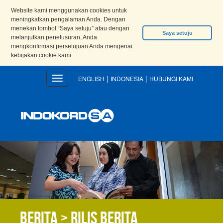
Website kami menggunakan cookies untuk
meningkatkan pengalaman Anda. Dengan
menekan tombol “Saya setuju” atau dengan
Saya setuju
melanjutkan penelusuran, Anda
mengkonfirmasi persetujuan Anda mengenai
kebijakan cookie kami
|
|
Toggle
ENGLISH
INDONESIA
HUBUNGI KAMI
navigation
Berita > Rilis berita