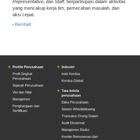
Representative
, dan
Staff
, berpartisipasi dalam aktivitas
yang mencakup kerja tim, pemecahan masalah, dan
aksi cepat.
Kembali
Profile Perusahaan
Industri
Profil Singkat
Indo Kordsa
Perusahaan
Kordsa Global
Sejarah Perusahaan
Tata kelola
Visi dan Nilai
perusahaan
Manajemen
Etika Perusahaan
Penghargaan dan
Sistem Whistleblowing
Sertifikasi
Transaksi Orang Dalam
Audit Eksternal
Manajemen Risiko
Komite Remunerasi dan