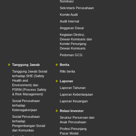
Nominasi
Sekretaris Perusahaan
Komite Audit
Audit Internal
Anggaran Dasar
Kegiatan Direksi,
Dewan Komisaris dan
Komite Penunjang
Dewan Komisaris
Pedoman GCG
Tanggung Jawab
Berita
Tanggung Jawab Sosial
Rilis berita
terhadap SHE (Safety
Health and
Laporan
Environment) dan
Laporan Tahunan
PSRM (Process Safety
& Risk Management)
Laporan Keberlanjutan
Sosial Perusahaan
Laporan Keuangan
terhadap
Ketenagakerjaan
Relasi Investor
Sosial Perusahaan
Struktur Perseroan dan
terhadap
Anak Perusahaan
Pengembangan Sosial
Profesi Penunjang
dan Komunitas
Pasar Modal