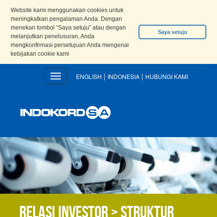
Website kami menggunakan cookies untuk
meningkatkan pengalaman Anda. Dengan
menekan tombol “Saya setuju” atau dengan
Saya setuju
melanjutkan penelusuran, Anda
mengkonfirmasi persetujuan Anda mengenai
kebijakan cookie kami
|
|
Toggle
ENGLISH
INDONESIA
HUBUNGI KAMI
navigation
Relasi Investor > Struktur