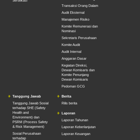
Sertifikasi
Transaksi Orang Dalam
Audit Eksternal
Manajemen Risiko
Komite Remunerasi dan
Nominasi
Sekretaris Perusahaan
Komite Audit
Audit Internal
Anggaran Dasar
Kegiatan Direksi,
Dewan Komisaris dan
Komite Penunjang
Dewan Komisaris
Pedoman GCG
Tanggung Jawab
Berita
Tanggung Jawab Sosial
Rilis berita
terhadap SHE (Safety
Health and
Laporan
Environment) dan
Laporan Tahunan
PSRM (Process Safety
& Risk Management)
Laporan Keberlanjutan
Sosial Perusahaan
Laporan Keuangan
terhadap